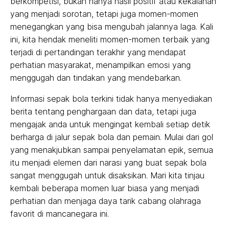
berkompetisi, bukan hanya hasil positif atau kekalahan
yang menjadi sorotan, tetapi juga momen-momen
menegangkan yang bisa mengubah jalannya laga. Kali
ini, kita hendak meneliti momen-momen terbaik yang
terjadi di pertandingan terakhir yang mendapat
perhatian masyarakat, menampilkan emosi yang
menggugah dan tindakan yang mendebarkan.
Informasi sepak bola terkini tidak hanya menyediakan
berita tentang penghargaan dan data, tetapi juga
mengajak anda untuk mengingat kembali setiap detik
berharga di jalur sepak bola dan pemain. Mulai dari gol
yang menakjubkan sampai penyelamatan epik, semua
itu menjadi elemen dari narasi yang buat sepak bola
sangat menggugah untuk disaksikan. Mari kita tinjau
kembali beberapa momen luar biasa yang menjadi
perhatian dan menjaga daya tarik cabang olahraga
favorit di mancanegara ini.