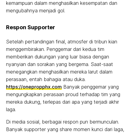
kemampuan dalam menghasilkan kesempatan dan
mengubahnya menjadi gol.
Respon Supporter
Setelah pertandingan final, atmosfer di tribun kian
menggembirakan. Penggemar dari kedua tim
memberikan dukungan yang luar biasa dengan
nyanyian dan sorakan yang bergema. Saat-saat
menegangkan menghasilkan mereka larut dalam
perasaan, entah bahagia atau duka.
https://onepropphx.com
Banyak penggemar yang
mengungkapkan perasaan proud terhadap tim yang
mereka dukung, terlepas dari apa yang terjadi akhir
laga.
Di media sosial, berbagai respon pun bermunculan.
Banyak supporter yang share momen kunci dari laga,