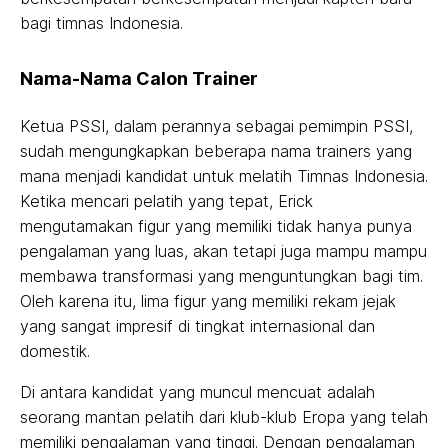
bagi timnas Indonesia.
Nama-Nama Calon Trainer
Ketua PSSI, dalam perannya sebagai pemimpin PSSI,
sudah mengungkapkan beberapa nama trainers yang
mana menjadi kandidat untuk melatih Timnas Indonesia.
Ketika mencari pelatih yang tepat, Erick
mengutamakan figur yang memiliki tidak hanya punya
pengalaman yang luas, akan tetapi juga mampu mampu
membawa transformasi yang menguntungkan bagi tim.
Oleh karena itu, lima figur yang memiliki rekam jejak
yang sangat impresif di tingkat internasional dan
domestik.
Di antara kandidat yang muncul mencuat adalah
seorang mantan pelatih dari klub-klub Eropa yang telah
memiliki pengalaman yang tinggi. Dengan pengalaman