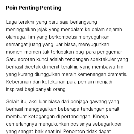
Poin Penting Pent ing
Laga terakhir yang baru saja berlangsung
meninggalkan jejak yang mendalam ke dalam sejarah
olahraga. Tim yang berkompetisi menyuguhkan
semangat juang yang luar biasa, menyuguhkan
momen-momen tak terlupakan bagi para penggemar.
Satu sorotan kunci adalah tendangan spektakuler yang
berhasil dicetak di menit terakhir, yang membawa tim
yang kurang diunggulkan meraih kemenangan dramatis.
Keberanian dan ketekunan para pemain menjadi
inspirasi bagi banyak orang.
Selain itu, aksi luar biasa dari penjaga gawang yang
berhasil menggagalkan beberapa tendangan penalti
membuat ketegangan di pertandingan. Kinerja
cemerlangnya mengukuhkan posisinya sebagai kiper
yang sangat baik saat ini. Penonton tidak dapat