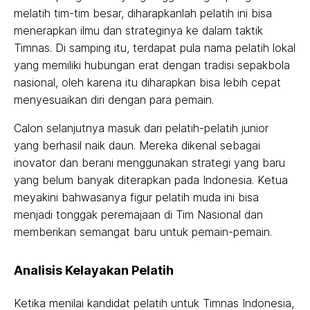
melatih tim-tim besar, diharapkanlah pelatih ini bisa
menerapkan ilmu dan strateginya ke dalam taktik
Timnas. Di samping itu, terdapat pula nama pelatih lokal
yang memiliki hubungan erat dengan tradisi sepakbola
nasional, oleh karena itu diharapkan bisa lebih cepat
menyesuaikan diri dengan para pemain.
Calon selanjutnya masuk dari pelatih-pelatih junior
yang berhasil naik daun. Mereka dikenal sebagai
inovator dan berani menggunakan strategi yang baru
yang belum banyak diterapkan pada Indonesia. Ketua
meyakini bahwasanya figur pelatih muda ini bisa
menjadi tonggak peremajaan di Tim Nasional dan
memberikan semangat baru untuk pemain-pemain.
Analisis Kelayakan Pelatih
Ketika menilai kandidat pelatih untuk Timnas Indonesia,