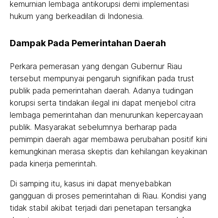
kemurnian lembaga antikorupsi demi implementasi
hukum yang berkeadilan di Indonesia.
Dampak Pada Pemerintahan Daerah
Perkara pemerasan yang dengan Gubernur Riau
tersebut mempunyai pengaruh signifikan pada trust
publik pada pemerintahan daerah. Adanya tudingan
korupsi serta tindakan ilegal ini dapat menjebol citra
lembaga pemerintahan dan menurunkan kepercayaan
publik. Masyarakat sebelumnya berharap pada
pemimpin daerah agar membawa perubahan positif kini
kemungkinan merasa skeptis dan kehilangan keyakinan
pada kinerja pemerintah.
Di samping itu, kasus ini dapat menyebabkan
gangguan di proses pemerintahan di Riau. Kondisi yang
tidak stabil akibat terjadi dari penetapan tersangka