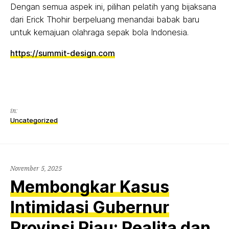
Dengan semua aspek ini, pilihan pelatih yang bijaksana
dari Erick Thohir berpeluang menandai babak baru
untuk kemajuan olahraga sepak bola Indonesia.
https://summit-design.com
in:
Uncategorized
November 5, 2025
Membongkar Kasus
Intimidasi Gubernur
Provinsi Riau: Realita dan