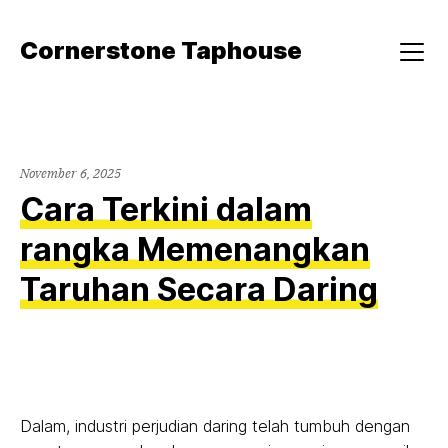
Skip
to
Cornerstone Taphouse
content
Menu
November 6, 2025
Cara Terkini dalam
rangka Memenangkan
Taruhan Secara Daring
Dalam, industri perjudian daring telah tumbuh dengan