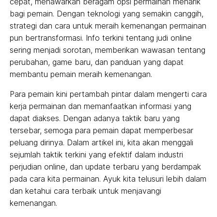
cepat, menawarkan beragam opsi permainan menarik
bagi pemain. Dengan teknologi yang semakin canggih,
strategi dan cara untuk meraih kemenangan permainan
pun bertransformasi. Info terkini tentang judi online
sering menjadi sorotan, memberikan wawasan tentang
perubahan, game baru, dan panduan yang dapat
membantu pemain meraih kemenangan.
Para pemain kini pertambah pintar dalam mengerti cara
kerja permainan dan memanfaatkan informasi yang
dapat diakses. Dengan adanya taktik baru yang
tersebar, semoga para pemain dapat memperbesar
peluang dirinya. Dalam artikel ini, kita akan menggali
sejumlah taktik terkini yang efektif dalam industri
perjudian online, dan update terbaru yang berdampak
pada cara kita permainan. Ayuk kita telusuri lebih dalam
dan ketahui cara terbaik untuk menjavangi
kemenangan.