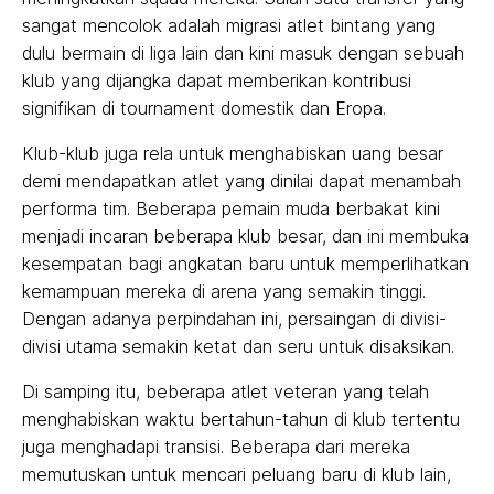
sangat mencolok adalah migrasi atlet bintang yang
dulu bermain di liga lain dan kini masuk dengan sebuah
klub yang dijangka dapat memberikan kontribusi
signifikan di tournament domestik dan Eropa.
Klub-klub juga rela untuk menghabiskan uang besar
demi mendapatkan atlet yang dinilai dapat menambah
performa tim. Beberapa pemain muda berbakat kini
menjadi incaran beberapa klub besar, dan ini membuka
kesempatan bagi angkatan baru untuk memperlihatkan
kemampuan mereka di arena yang semakin tinggi.
Dengan adanya perpindahan ini, persaingan di divisi-
divisi utama semakin ketat dan seru untuk disaksikan.
Di samping itu, beberapa atlet veteran yang telah
menghabiskan waktu bertahun-tahun di klub tertentu
juga menghadapi transisi. Beberapa dari mereka
memutuskan untuk mencari peluang baru di klub lain,