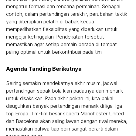
mengatur formasi dan rencana permainan. Sebagai
contoh, dalam pertandingan terakhir, perubahan taktik
yang diterapkan pelatih di babak kedua
memperlihatkan fleksibilitas yang diperlukan untuk
mengejar ketinggalan. Pendekatan tersebut
memastikan agar setiap pemain berada di tempat
paling optimal untuk berkontribusi pada tim.
Agenda Tanding Berikutnya
Seiring semakin mendekatnya akhir musim, jadwal
pertandingan sepak bola kian padatnya dan menarik
untuk disaksikan. Pada akhir pekan ini, kita bakal
disuguhkan banyak pertandingan menarik di liga-liga
top Eropa. Tim-tim besar seperti Manchester United
dan Barcelona akan saling lawan dengan rival mereka,
memastikan bahwa tiap poin sangat berarti dalam