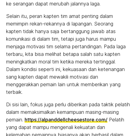
ke serangan dapat merubah jalannya laga.
Selain itu, peran kapten tim amat penting dalam
memimpin rekan-rekannya di lapangan. Seorang
kapten tidak hanya saja bertanggung jawab atas
komunikasi di dalam tim, tetapi juga harus mampu
menjaga motivasi tim selama pertandingan. Pada laga
terbaru, kita bisa melihat betapa salah satu kapten
meningkatkan moral tim ketika mereka tertinggal.
Dalam kondisi seperti ini, kekuasaan dan ketenangan
sang kapten dapat mewakili motivasi dan
menggerakkan pemain lain untuk memberikan yang
terbaik.
Di sisi lain, fokus juga perlu diberikan pada taktik pelatih
dalam memaksimalkan kemampuan masing-masing
pemain.
https://alpanddellcheesestore.com/
Pelatih
yang dapat mampu mengenali kekuatan dan
kelemahan pemainnya biasanya akan berhasil dalam