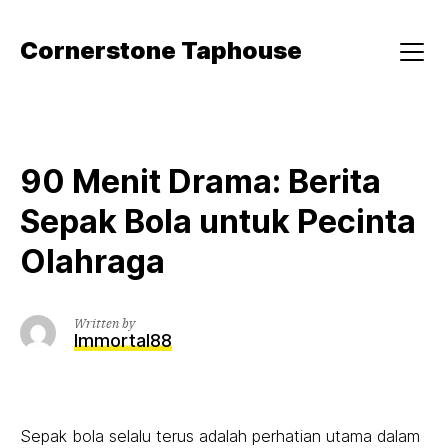
Skip
to
Cornerstone Taphouse
content
Menu
90 Menit Drama: Berita
Sepak Bola untuk Pecinta
Olahraga
Written by
Immortal88
Sepak bola selalu terus adalah perhatian utama dalam