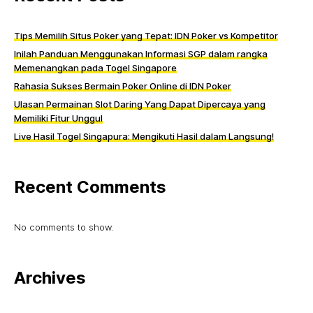
Tips Memilih Situs Poker yang Tepat: IDN Poker vs Kompetitor
Inilah Panduan Menggunakan Informasi SGP dalam rangka
Memenangkan pada Togel Singapore
Rahasia Sukses Bermain Poker Online di IDN Poker
Ulasan Permainan Slot Daring Yang Dapat Dipercaya yang
Memiliki Fitur Unggul
Live Hasil Togel Singapura: Mengikuti Hasil dalam Langsung!
Recent Comments
No comments to show.
Archives